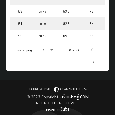
52
538
93
18.45
51
828
86
18.30
50
095
36
18.15
Rows per page:
10
1-10 of 59
SECURE WEBSITE
GUARANTEE 100%
© 2023 Copyright -
เว็บเศรษฐี.COM
ALL RIGHTS RESERVED.
regem
·
รีเก็ม