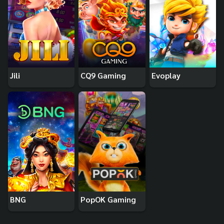
Jili
CQ9 Gaming
Evoplay
BNG
PopOK Gaming