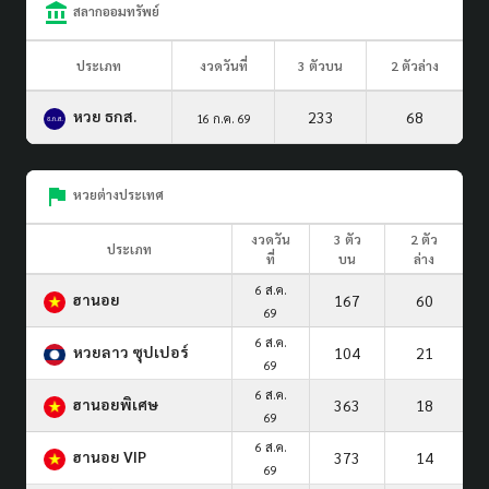
สลากออมทรัพย์
ประเภท
งวดวันที่
3 ตัวบน
2 ตัวล่าง
หวย ธกส.
233
68
16 ก.ค. 69
หวยต่างประเทศ
งวดวัน
3 ตัว
2 ตัว
ประเภท
ที่
บน
ล่าง
6 ส.ค.
ฮานอย
167
60
69
6 ส.ค.
หวยลาว ซุปเปอร์
104
21
69
6 ส.ค.
ฮานอยพิเศษ
363
18
69
6 ส.ค.
ฮานอย VIP
373
14
69