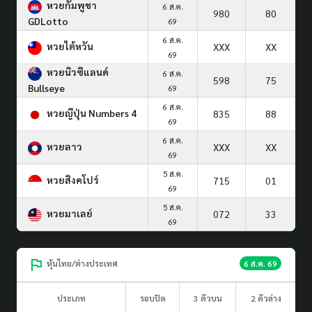
หวยกัมพูชา
6 ส.ค.
980
80
GDLotto
69
6 ส.ค.
หวยไต้หวัน
XXX
XX
69
หวยนิวซีแลนด์
6 ส.ค.
598
75
Bullseye
69
6 ส.ค.
หวยญีปุ่น Numbers 4
835
88
69
6 ส.ค.
หวยลาว
XXX
XX
69
5 ส.ค.
หวยสิงคโปร์
715
01
69
5 ส.ค.
หวยมาเลย์
072
33
69
หุ้นไทย/ต่างประเทศ
6 ส.ค. 69
ประเภท
รอบปิด
3 ตัวบน
2 ตัวล่าง